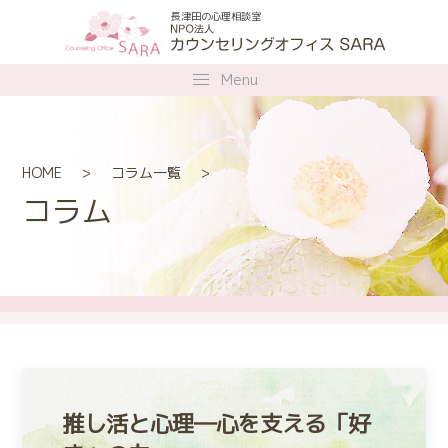
長津田の心理相談室
Menu
HOME
コラム一覧
コラム
推し活と心理―心を支える「好