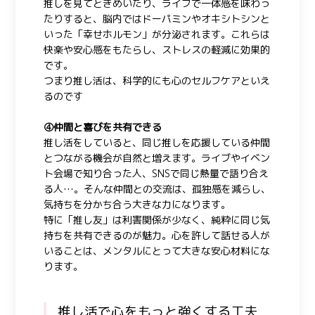
推しを見てときめいたり、ライブで一体感を味わっ
たりすると、脳内ではドーパミンやオキシトシンと
いった「幸せホルモン」が分泌されます。これらは
快楽や安心感をもたらし、ストレスの軽減に効果的
です。
つまり推し活は、科学的にも心のセルフケアといえ
るのです
④仲間と喜びを共有できる
推し活をしていると、同じ推しを応援している仲間
とつながる機会が自然と増えます。ライブやイベン
ト会場で知り合った人、SNSで同じ熱量で語り合え
る人…。そんな仲間との交流は、孤独感を減らし、
気持ちを分かち合う大きな力になります。
特に「推し友」は利害関係が少なく、純粋に同じ気
持ちを共有できるのが魅力。心を許して話せる人が
いることは、メンタルにとって大きな安心材料にな
ります。
推し活で心をもっと強くする工夫